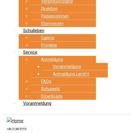
Vereinsvorstand
Direktion
PädagogInnen
Elternverein
Schulleben
Galerie
Projekte
Service
Anmeldung
Voranmeldung
Anmeldung LernFit
FAQs
Schulgeld
Downloads
Voranmeldung
+43 (1) 8972715